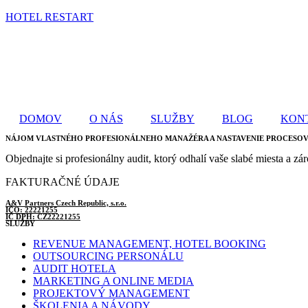
HOTEL RESTART
DOMOV
O NÁS
SLUŽBY
BLOG
KON
NÁJOM VLASTNÉHO PROFESIONÁLNEHO MANAŽÉRA A NASTAVENIE PROCESO
Objednajte si profesionálny audit, ktorý odhalí vaše slabé miesta a zá
FAKTURAČNÉ ÚDAJE
A&V Partners Czech Republic, s.r.o.
IČO: 22221255
IČ DPH: CZ22221255
SLUŽBY
REVENUE MANAGEMENT, HOTEL BOOKING
OUTSOURCING PERSONÁLU
AUDIT HOTELA
MARKETING A ONLINE MEDIA
PROJEKTOVÝ MANAGEMENT
ŠKOLENIA A NÁVODY