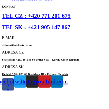
KONTAKT
TEL CZ :
+420 771 201 675
TEL SK :
+421 905 147 867
E-MAIL
office(at)hotelrestart.com
ADRESA CZ
Sokolovská 428/130, 186 00 Praha VIII. - Karlín, Czech Republic
ADRESA SK
Košická 52/A, 821 08 Bratislava III. - Ružinov, Slovakia
acebook-
Twitter
Instagram
Youtube
Linkedin
f